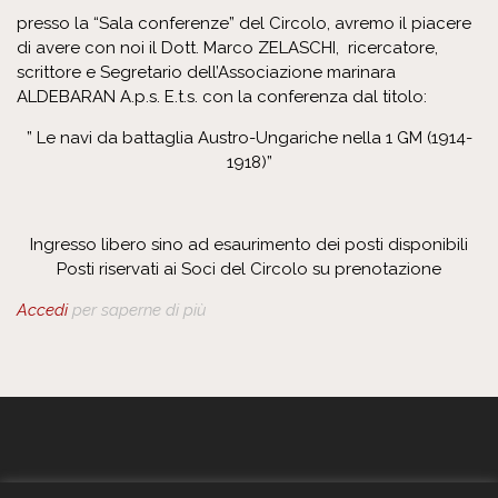
presso la “Sala conferenze” del Circolo, avremo il piacere
di avere con noi il Dott. Marco ZELASCHI, ricercatore,
scrittore e Segretario dell’Associazione marinara
ALDEBARAN A.p.s. E.t.s. con la conferenza dal titolo:
” Le navi da battaglia Austro-Ungariche nella 1 GM (1914-
1918)”
Ingresso libero sino ad esaurimento dei posti disponibili
Posti riservati ai Soci del Circolo su prenotazione
Accedi
per saperne di più
GENERALI - Circolo Aziendale - TRIESTE