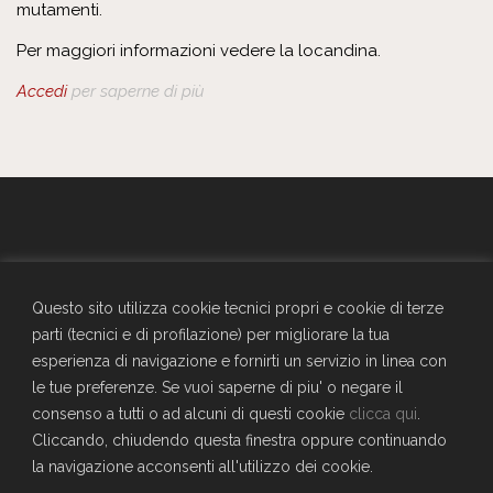
mutamenti.
Per maggiori informazioni vedere la locandina.
Accedi
per saperne di più
GENERALI - Circolo Aziendale - TRIESTE
SEDE SOCIALE
Questo sito utilizza cookie tecnici propri e cookie di terze
Largo Don Bonifacio 1, 34125 Trieste
parti (tecnici e di profilazione) per migliorare la tua
Telefono: 040671198
esperienza di navigazione e fornirti un servizio in linea con
CF. 90025330326
le tue preferenze. Se vuoi saperne di piu' o negare il
craltrieste@generali.com
consenso a tutti o ad alcuni di questi cookie
clicca qui
.
Vuoi diventare socio del Circolo?
Cliccando, chiudendo questa finestra oppure continuando
Scopri come fare
la navigazione acconsenti all'utilizzo dei cookie.