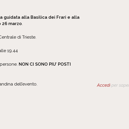
ta guidata alla Basilica dei Frari e alla
no 26 marzo
.
Centrale di Trieste.
alle 19.44
5 persone.
NON CI SONO PIU’ POSTI
andina dell’evento.
Accedi
per saper