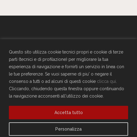
GENERALI - Circolo Aziendale - TRIESTE
SEDE SOCIALE
Questo sito utilizza cookie tecnici propri e cookie di terze
Largo Don Bonifacio 1, 34125 Trieste
parti (tecnici e di profilazione) per migliorare la tua
Telefono: 040671198
esperienza di navigazione e fornirti un servizio in linea con
CF. 90025330326
le tue preferenze. Se vuoi saperne di piu' o negare il
craltrieste@generali.com
consenso a tutti o ad alcuni di questi cookie
clicca qui
.
Vuoi diventare socio del Circolo?
Cliccando, chiudendo questa finestra oppure continuando
Scopri come fare
la navigazione acconsenti all'utilizzo dei cookie.
Sei già socio?
Accetta tutto
Compila il form per richiedere la registrazione al sito
Accedi
Privacy Policy
Personalizza