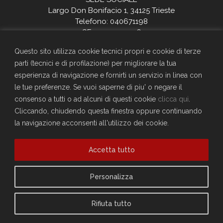
Largo Don Bonifacio 1, 34125 Trieste
Telefono: 040671198
CF. 90025330326
craltrieste@generali.com
Questo sito utilizza cookie tecnici propri e cookie di terze
Vuoi diventare socio del Circolo?
parti (tecnici e di profilazione) per migliorare la tua
Scopri come fare
esperienza di navigazione e fornirti un servizio in linea con
Sei già socio?
le tue preferenze. Se vuoi saperne di piu' o negare il
consenso a tutti o ad alcuni di questi cookie
clicca qui
.
Compila il form per richiedere la registrazione al sito
Cliccando, chiudendo questa finestra oppure continuando
Accedi
la navigazione acconsenti all'utilizzo dei cookie.
Privacy Policy
Cookie Policy
Accetta tutto
Personalizza
Rifiuta tutto