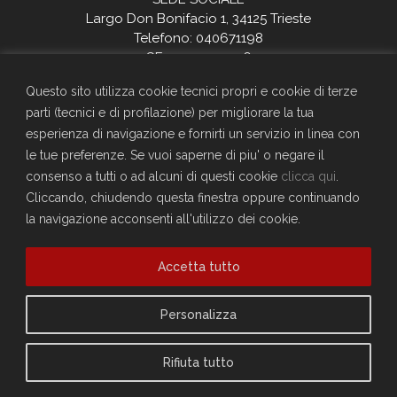
Largo Don Bonifacio 1, 34125 Trieste
Telefono: 040671198
CF. 90025330326
craltrieste@generali.com
Questo sito utilizza cookie tecnici propri e cookie di terze
Vuoi diventare socio del Circolo?
parti (tecnici e di profilazione) per migliorare la tua
Scopri come fare
esperienza di navigazione e fornirti un servizio in linea con
Sei già socio?
le tue preferenze. Se vuoi saperne di piu' o negare il
consenso a tutti o ad alcuni di questi cookie
clicca qui
.
Compila il form per richiedere la registrazione al sito
Cliccando, chiudendo questa finestra oppure continuando
Accedi
la navigazione acconsenti all'utilizzo dei cookie.
Privacy Policy
Cookie Policy
Accetta tutto
Personalizza
Rifiuta tutto