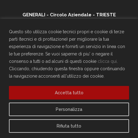
GENERALI - Circolo Aziendale - TRIESTE
SEDE SOCIALE
Largo Don Bonifacio 1, 34125 Trieste
Questo sito utilizza cookie tecnici propri e cookie di terze
Telefono: 040671198
parti (tecnici e di profilazione) per migliorare la tua
CF. 90025330326
esperienza di navigazione e fornirti un servizio in linea con
craltrieste@generali.com
le tue preferenze. Se vuoi saperne di piu' o negare il
Vuoi diventare socio del Circolo?
consenso a tutti o ad alcuni di questi cookie
clicca qui
.
Scopri come fare
Cliccando, chiudendo questa finestra oppure continuando
la navigazione acconsenti all'utilizzo dei cookie.
Sei già socio?
Compila il form per richiedere la registrazione al sito
Accedi
Accetta tutto
Privacy Policy
Personalizza
Cookie Policy
Rifiuta tutto