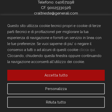
Telefono: 040671198
CF. 90025330326
craltrieste@generali.com
Vuoi diventare socio del Circolo?
Scopri come fare
Questo sito utilizza cookie tecnici propri e cookie di terze
parti (tecnici e di profilazione) per migliorare la tua
Sei già socio?
esperienza di navigazione e fornirti un servizio in linea con
Compila il form per richiedere la registrazione al sito
le tue preferenze. Se vuoi saperne di piu' o negare il
Accedi
consenso a tutti o ad alcuni di questi cookie
clicca qui
.
Privacy Policy
Cliccando, chiudendo questa finestra oppure continuando
la navigazione acconsenti all'utilizzo dei cookie.
Cookie Policy
Accetta tutto
Personalizza
Rifiuta tutto