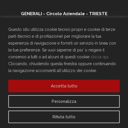
GENERALI - Circolo Aziendale - TRIESTE
SEDE SOCIALE
Largo Don Bonifacio 1, 34125 Trieste
Questo sito utilizza cookie tecnici propri e cookie di terze
Telefono: 040671198
parti (tecnici e di profilazione) per migliorare la tua
CF. 90025330326
esperienza di navigazione e fornirti un servizio in linea con
craltrieste@generali.com
le tue preferenze. Se vuoi saperne di piu' o negare il
Vuoi diventare socio del Circolo?
consenso a tutti o ad alcuni di questi cookie
clicca qui
.
Scopri come fare
Cliccando, chiudendo questa finestra oppure continuando
la navigazione acconsenti all'utilizzo dei cookie.
Sei già socio?
Compila il form per richiedere la registrazione al sito
Accedi
Accetta tutto
Privacy Policy
Personalizza
Cookie Policy
Rifiuta tutto