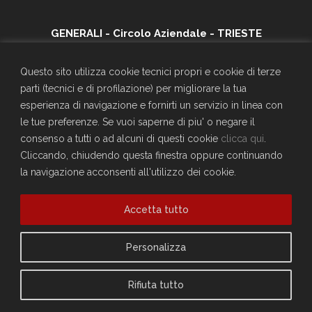
GENERALI - Circolo Aziendale - TRIESTE
SEDE SOCIALE
Largo Don Bonifacio 1, 34125 Trieste
Questo sito utilizza cookie tecnici propri e cookie di terze
Telefono: 040671198
parti (tecnici e di profilazione) per migliorare la tua
CF. 90025330326
esperienza di navigazione e fornirti un servizio in linea con
craltrieste@generali.com
le tue preferenze. Se vuoi saperne di piu' o negare il
Vuoi diventare socio del Circolo?
consenso a tutti o ad alcuni di questi cookie
clicca qui
.
Scopri come fare
Cliccando, chiudendo questa finestra oppure continuando
la navigazione acconsenti all'utilizzo dei cookie.
Sei già socio?
Compila il form per richiedere la registrazione al sito
Accedi
Accetta tutto
Privacy Policy
Personalizza
Cookie Policy
Rifiuta tutto