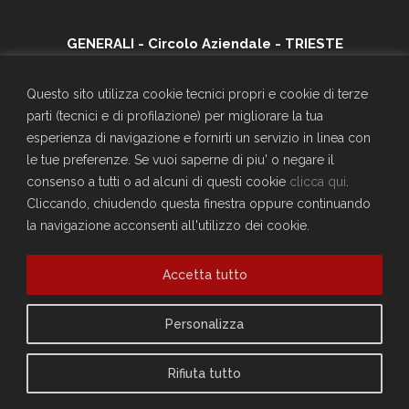
GENERALI - Circolo Aziendale - TRIESTE
SEDE SOCIALE
Largo Don Bonifacio 1, 34125 Trieste
Questo sito utilizza cookie tecnici propri e cookie di terze
Telefono: 040671198
parti (tecnici e di profilazione) per migliorare la tua
CF. 90025330326
esperienza di navigazione e fornirti un servizio in linea con
craltrieste@generali.com
le tue preferenze. Se vuoi saperne di piu' o negare il
Vuoi diventare socio del Circolo?
consenso a tutti o ad alcuni di questi cookie
clicca qui
.
Scopri come fare
Cliccando, chiudendo questa finestra oppure continuando
la navigazione acconsenti all'utilizzo dei cookie.
Sei già socio?
Compila il form per richiedere la registrazione al sito
Accedi
Accetta tutto
Privacy Policy
Personalizza
Cookie Policy
Rifiuta tutto