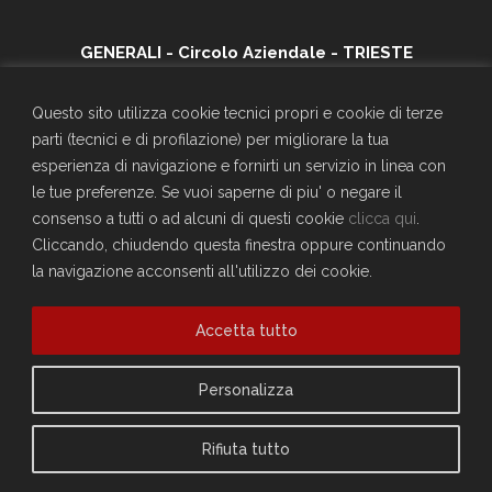
GENERALI - Circolo Aziendale - TRIESTE
SEDE SOCIALE
Largo Don Bonifacio 1, 34125 Trieste
Questo sito utilizza cookie tecnici propri e cookie di terze
Telefono: 040671198
parti (tecnici e di profilazione) per migliorare la tua
CF. 90025330326
esperienza di navigazione e fornirti un servizio in linea con
craltrieste@generali.com
le tue preferenze. Se vuoi saperne di piu' o negare il
Vuoi diventare socio del Circolo?
consenso a tutti o ad alcuni di questi cookie
clicca qui
.
Scopri come fare
Cliccando, chiudendo questa finestra oppure continuando
la navigazione acconsenti all'utilizzo dei cookie.
Sei già socio?
Compila il form per richiedere la registrazione al sito
Accedi
Accetta tutto
Privacy Policy
Personalizza
Cookie Policy
Rifiuta tutto