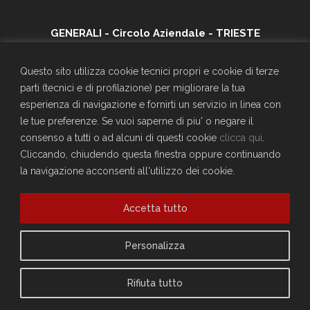
GENERALI - Circolo Aziendale - TRIESTE
SEDE SOCIALE
Largo Don Bonifacio 1, 34125 Trieste
Questo sito utilizza cookie tecnici propri e cookie di terze
Telefono: 040671198
parti (tecnici e di profilazione) per migliorare la tua
CF. 90025330326
esperienza di navigazione e fornirti un servizio in linea con
craltrieste@generali.com
le tue preferenze. Se vuoi saperne di piu' o negare il
Vuoi diventare socio del Circolo?
consenso a tutti o ad alcuni di questi cookie
clicca qui
.
Scopri come fare
Cliccando, chiudendo questa finestra oppure continuando
la navigazione acconsenti all'utilizzo dei cookie.
Sei già socio?
Compila il form per richiedere la registrazione al sito
Accedi
Accetta tutto
Privacy Policy
Personalizza
Cookie Policy
Rifiuta tutto