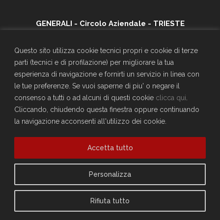
GENERALI - Circolo Aziendale - TRIESTE
SEDE SOCIALE
Largo Don Bonifacio 1, 34125 Trieste
Questo sito utilizza cookie tecnici propri e cookie di terze
Telefono: 040671198
parti (tecnici e di profilazione) per migliorare la tua
CF. 90025330326
esperienza di navigazione e fornirti un servizio in linea con
craltrieste@generali.com
le tue preferenze. Se vuoi saperne di piu' o negare il
Vuoi diventare socio del Circolo?
consenso a tutti o ad alcuni di questi cookie
clicca qui
.
Scopri come fare
Cliccando, chiudendo questa finestra oppure continuando
la navigazione acconsenti all'utilizzo dei cookie.
Sei già socio?
Compila il form per richiedere la registrazione al sito
Accedi
Accetta tutto
Privacy Policy
Personalizza
Cookie Policy
Rifiuta tutto