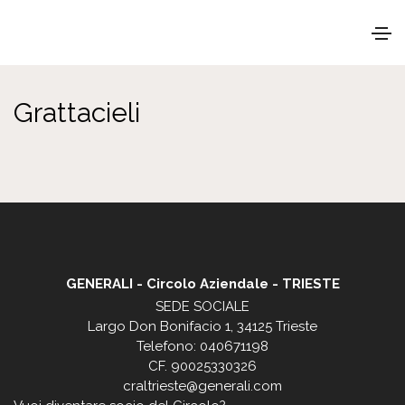
Home
/
Comunicazioni ai soci
Grattacieli
GENERALI - Circolo Aziendale - TRIESTE
SEDE SOCIALE
Largo Don Bonifacio 1, 34125 Trieste
Telefono: 040671198
CF. 90025330326
craltrieste@generali.com