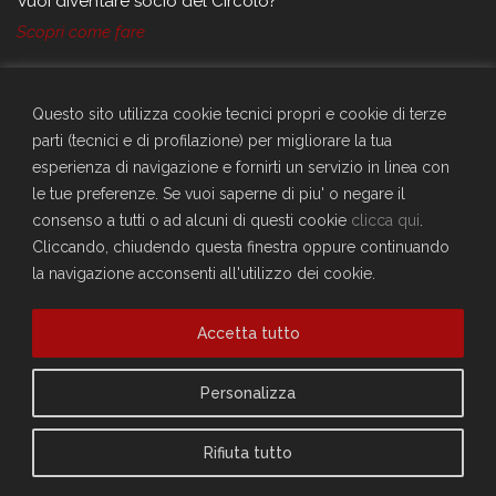
Vuoi diventare socio del Circolo?
Scopri come fare
Sei già socio?
Compila il form per richiedere la registrazione al sito
Questo sito utilizza cookie tecnici propri e cookie di terze
Accedi
parti (tecnici e di profilazione) per migliorare la tua
Privacy Policy
esperienza di navigazione e fornirti un servizio in linea con
Cookie Policy
le tue preferenze. Se vuoi saperne di piu' o negare il
consenso a tutti o ad alcuni di questi cookie
clicca qui
.
Cliccando, chiudendo questa finestra oppure continuando
la navigazione acconsenti all'utilizzo dei cookie.
Accetta tutto
Personalizza
Rifiuta tutto