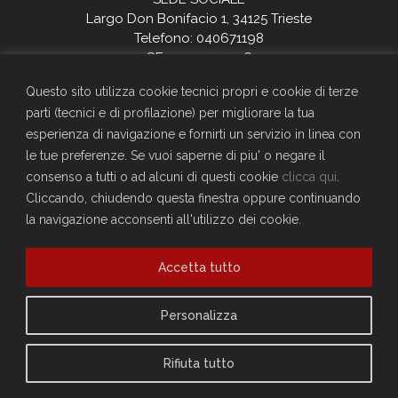
Largo Don Bonifacio 1, 34125 Trieste
Telefono: 040671198
CF. 90025330326
craltrieste@generali.com
Questo sito utilizza cookie tecnici propri e cookie di terze
Vuoi diventare socio del Circolo?
parti (tecnici e di profilazione) per migliorare la tua
Scopri come fare
esperienza di navigazione e fornirti un servizio in linea con
Sei già socio?
le tue preferenze. Se vuoi saperne di piu' o negare il
consenso a tutti o ad alcuni di questi cookie
clicca qui
.
Compila il form per richiedere la registrazione al sito
Cliccando, chiudendo questa finestra oppure continuando
Accedi
la navigazione acconsenti all'utilizzo dei cookie.
Privacy Policy
Cookie Policy
Accetta tutto
Personalizza
Rifiuta tutto