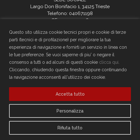
Largo Don Bonifacio 1, 34125 Trieste
Telefono: 040671198
CF. 90025330326
craltrieste@generali.com
Questo sito utilizza cookie tecnici propri e cookie di terze
Vuoi diventare socio del Circolo?
parti (tecnici e di profilazione) per migliorare la tua
Scopri come fare
esperienza di navigazione e fornirti un servizio in linea con
Sei già socio?
le tue preferenze. Se vuoi saperne di piu' o negare il
consenso a tutti o ad alcuni di questi cookie
clicca qui
.
Compila il form per richiedere la registrazione al sito
Cliccando, chiudendo questa finestra oppure continuando
Accedi
la navigazione acconsenti all'utilizzo dei cookie.
Privacy Policy
Cookie Policy
Accetta tutto
Personalizza
Rifiuta tutto