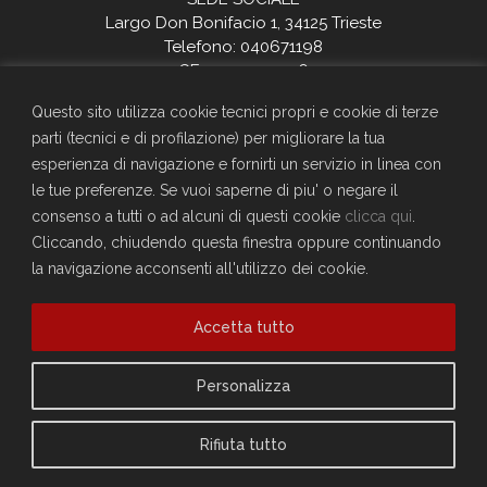
Largo Don Bonifacio 1, 34125 Trieste
Telefono: 040671198
CF. 90025330326
craltrieste@generali.com
Questo sito utilizza cookie tecnici propri e cookie di terze
Vuoi diventare socio del Circolo?
parti (tecnici e di profilazione) per migliorare la tua
Scopri come fare
esperienza di navigazione e fornirti un servizio in linea con
Sei già socio?
le tue preferenze. Se vuoi saperne di piu' o negare il
consenso a tutti o ad alcuni di questi cookie
clicca qui
.
Compila il form per richiedere la registrazione al sito
Cliccando, chiudendo questa finestra oppure continuando
Accedi
la navigazione acconsenti all'utilizzo dei cookie.
Privacy Policy
Cookie Policy
Accetta tutto
Personalizza
Rifiuta tutto