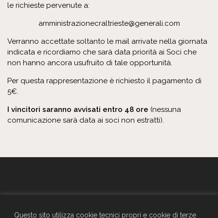
le richieste pervenute a:
amministrazionecraltrieste@generali.com
Verranno accettate soltanto le mail arrivate nella giornata
indicata e ricordiamo che sarà data priorità ai Soci che
non hanno ancora usufruito di tale opportunità.
Per questa rappresentazione è richiesto il pagamento di
5€.
I vincitori saranno avvisati entro 48 ore
(nessuna
comunicazione sarà data ai soci non estratti).
GENERALI - Circolo Aziendale - TRIESTE
SEDE SOCIALE
Questo sito utilizza cookie tecnici propri e cookie di terze