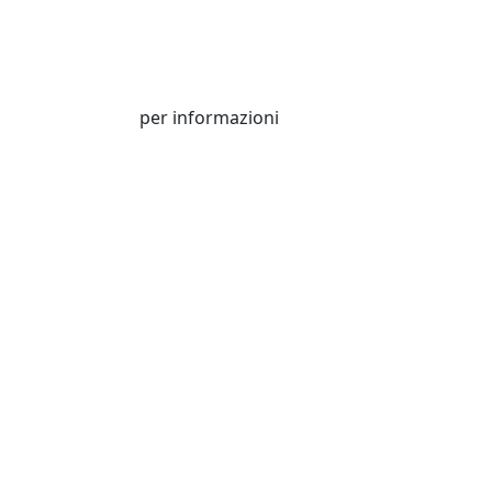
VANTAGGI PER I SOCI
VARIE
per informazioni