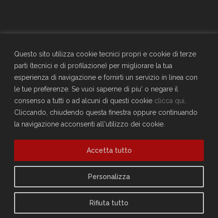
GENERALI - Circolo Aziendale - TRIESTE
SEDE SOCIALE
Questo sito utilizza cookie tecnici propri e cookie di terze
Largo Don Bonifacio 1, 34125 Trieste
parti (tecnici e di profilazione) per migliorare la tua
Telefono: 040671198
esperienza di navigazione e fornirti un servizio in linea con
CF. 90025330326
le tue preferenze. Se vuoi saperne di piu' o negare il
craltrieste@generali.com
consenso a tutti o ad alcuni di questi cookie
clicca qui
.
Vuoi diventare socio del Circolo?
Cliccando, chiudendo questa finestra oppure continuando
Scopri come fare
la navigazione acconsenti all'utilizzo dei cookie.
Sei già socio?
Accetta tutto
Compila il form per richiedere la registrazione al sito
Accedi
Privacy Policy
Personalizza
Cookie Policy
Rifiuta tutto