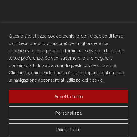
GENERALI - Circolo Aziendale - TRIESTE
SEDE SOCIALE
Questo sito utilizza cookie tecnici propri e cookie di terze
Largo Don Bonifacio 1, 34125 Trieste
parti (tecnici e di profilazione) per migliorare la tua
Telefono: 040671198
esperienza di navigazione e fornirti un servizio in linea con
CF. 90025330326
le tue preferenze. Se vuoi saperne di piu' o negare il
craltrieste@generali.com
consenso a tutti o ad alcuni di questi cookie
clicca qui
.
Vuoi diventare socio del Circolo?
Cliccando, chiudendo questa finestra oppure continuando
Scopri come fare
la navigazione acconsenti all'utilizzo dei cookie.
Sei già socio?
Accetta tutto
Compila il form per richiedere la registrazione al sito
Accedi
Privacy Policy
Personalizza
Cookie Policy
Rifiuta tutto