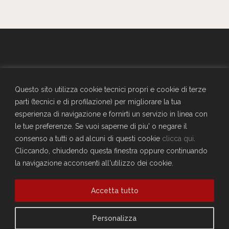
GENERALI - Circolo Aziendale - TRIESTE
SEDE SOCIALE
Questo sito utilizza cookie tecnici propri e cookie di terze
Largo Don Bonifacio 1, 34125 Trieste
parti (tecnici e di profilazione) per migliorare la tua
Telefono: 040671198
esperienza di navigazione e fornirti un servizio in linea con
CF. 90025330326
le tue preferenze. Se vuoi saperne di piu' o negare il
craltrieste@generali.com
consenso a tutti o ad alcuni di questi cookie
clicca qui
.
Vuoi diventare socio del Circolo?
Cliccando, chiudendo questa finestra oppure continuando
Scopri come fare
la navigazione acconsenti all'utilizzo dei cookie.
Sei già socio?
Accetta tutto
Compila il form per richiedere la registrazione al sito
Accedi
Privacy Policy
Personalizza