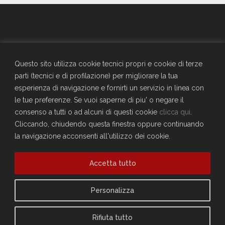
GENERALI - Circolo Aziendale - TRIESTE
SEDE SOCIALE
Questo sito utilizza cookie tecnici propri e cookie di terze
Largo Don Bonifacio 1, 34125 Trieste
parti (tecnici e di profilazione) per migliorare la tua
Telefono: 040671198
esperienza di navigazione e fornirti un servizio in linea con
CF. 90025330326
le tue preferenze. Se vuoi saperne di piu' o negare il
craltrieste@generali.com
consenso a tutti o ad alcuni di questi cookie
clicca qui
.
Vuoi diventare socio del Circolo?
Cliccando, chiudendo questa finestra oppure continuando
Scopri come fare
la navigazione acconsenti all'utilizzo dei cookie.
Sei già socio?
Accetta tutto
Compila il form per richiedere la registrazione al sito
Accedi
Privacy Policy
Personalizza
Cookie Policy
Rifiuta tutto