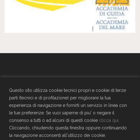
GENERALI - Circolo Aziendale - TRIESTE
SEDE SOCIALE
Questo sito utilizza cookie tecnici propri e cookie di terze
Largo Don Bonifacio 1, 34125 Trieste
parti (tecnici e di profilazione) per migliorare la tua
Telefono: 040671198
esperienza di navigazione e fornirti un servizio in linea con
CF. 90025330326
le tue preferenze. Se vuoi saperne di piu' o negare il
craltrieste@generali.com
consenso a tutti o ad alcuni di questi cookie
clicca qui
.
Vuoi diventare socio del Circolo?
Cliccando, chiudendo questa finestra oppure continuando
Scopri come fare
la navigazione acconsenti all'utilizzo dei cookie.