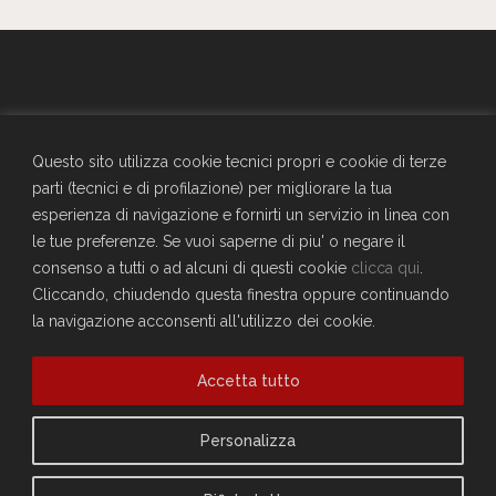
GENERALI - Circolo Aziendale - TRIESTE
SEDE SOCIALE
Questo sito utilizza cookie tecnici propri e cookie di terze
Largo Don Bonifacio 1, 34125 Trieste
parti (tecnici e di profilazione) per migliorare la tua
Telefono: 040671198
esperienza di navigazione e fornirti un servizio in linea con
CF. 90025330326
le tue preferenze. Se vuoi saperne di piu' o negare il
craltrieste@generali.com
consenso a tutti o ad alcuni di questi cookie
clicca qui
.
Vuoi diventare socio del Circolo?
Cliccando, chiudendo questa finestra oppure continuando
Scopri come fare
la navigazione acconsenti all'utilizzo dei cookie.
Sei già socio?
Accetta tutto
Compila il form per richiedere la registrazione al sito
Accedi
Privacy Policy
Personalizza
Cookie Policy