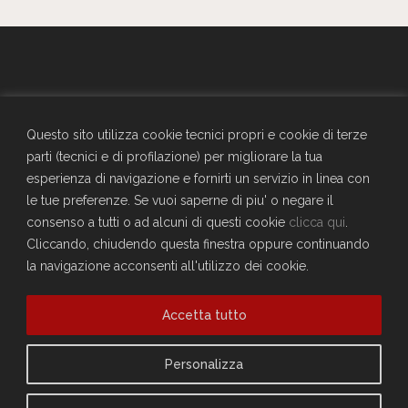
GENERALI - Circolo Aziendale - TRIESTE
SEDE SOCIALE
Questo sito utilizza cookie tecnici propri e cookie di terze
Largo Don Bonifacio 1, 34125 Trieste
parti (tecnici e di profilazione) per migliorare la tua
Telefono: 040671198
esperienza di navigazione e fornirti un servizio in linea con
CF. 90025330326
le tue preferenze. Se vuoi saperne di piu' o negare il
craltrieste@generali.com
consenso a tutti o ad alcuni di questi cookie
clicca qui
.
Vuoi diventare socio del Circolo?
Cliccando, chiudendo questa finestra oppure continuando
Scopri come fare
la navigazione acconsenti all'utilizzo dei cookie.
Sei già socio?
Accetta tutto
Compila il form per richiedere la registrazione al sito
Accedi
Privacy Policy
Personalizza
Cookie Policy