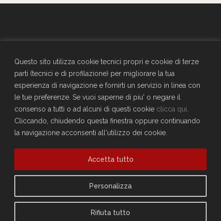
GENERALI - Circolo Aziendale - TRIESTE
SEDE SOCIALE
Questo sito utilizza cookie tecnici propri e cookie di terze
Largo Don Bonifacio 1, 34125 Trieste
parti (tecnici e di profilazione) per migliorare la tua
Telefono: 040671198
esperienza di navigazione e fornirti un servizio in linea con
CF. 90025330326
le tue preferenze. Se vuoi saperne di piu' o negare il
craltrieste@generali.com
consenso a tutti o ad alcuni di questi cookie
clicca qui
.
Vuoi diventare socio del Circolo?
Cliccando, chiudendo questa finestra oppure continuando
Scopri come fare
la navigazione acconsenti all'utilizzo dei cookie.
Sei già socio?
Accetta tutto
Compila il form per richiedere la registrazione al sito
Accedi
Privacy Policy
Personalizza
Cookie Policy
Rifiuta tutto