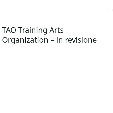
Home
/
Comunicazioni ai soci
TAO Training Arts
Organization – in revisione
GENERALI - Circolo Aziendale - TRIESTE
SEDE SOCIALE
Largo Don Bonifacio 1, 34125 Trieste
Telefono: 040671198
CF. 90025330326
craltrieste@generali.com