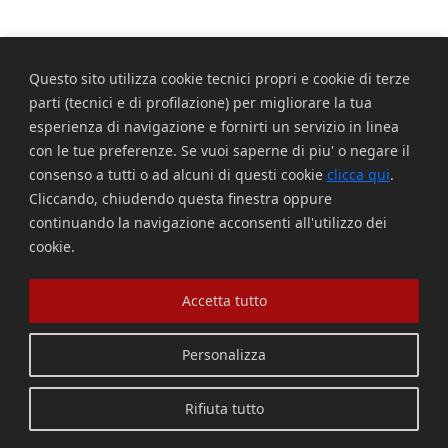
Vuoi diventare socio del Circolo?
Scopri come fare
Questo sito utilizza cookie tecnici propri e cookie di terze
Sei già socio?
parti (tecnici e di profilazione) per migliorare la tua
Compila il form per richiedere la registrazione al sito
Accedi
esperienza di navigazione e fornirti un servizio in linea
Privacy Policy
con le tue preferenze. Se vuoi saperne di piu' o negare il
Cookie Policy
consenso a tutti o ad alcuni di questi cookie
clicca qui
.
Cliccando, chiudendo questa finestra oppure
continuando la navigazione acconsenti all'utilizzo dei
cookie.
Accetta tutto
Personalizza
Rifiuta tutto